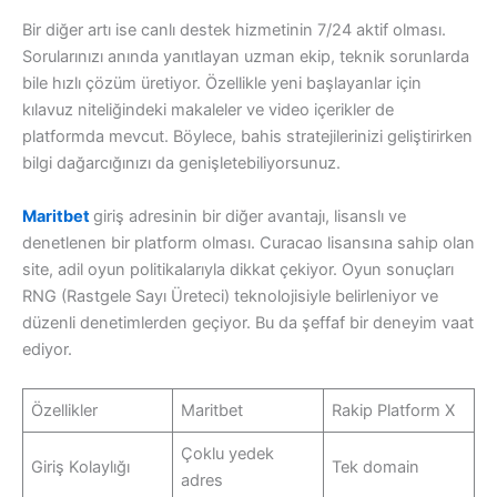
Bir diğer artı ise canlı destek hizmetinin 7/24 aktif olması.
Sorularınızı anında yanıtlayan uzman ekip, teknik sorunlarda
bile hızlı çözüm üretiyor. Özellikle yeni başlayanlar için
kılavuz niteliğindeki makaleler ve video içerikler de
platformda mevcut. Böylece, bahis stratejilerinizi geliştirirken
bilgi dağarcığınızı da genişletebiliyorsunuz.
Maritbet
giriş adresinin bir diğer avantajı, lisanslı ve
denetlenen bir platform olması. Curacao lisansına sahip olan
site, adil oyun politikalarıyla dikkat çekiyor. Oyun sonuçları
RNG (Rastgele Sayı Üreteci) teknolojisiyle belirleniyor ve
düzenli denetimlerden geçiyor. Bu da şeffaf bir deneyim vaat
ediyor.
Özellikler
Maritbet
Rakip Platform X
Çoklu yedek
Giriş Kolaylığı
Tek domain
adres