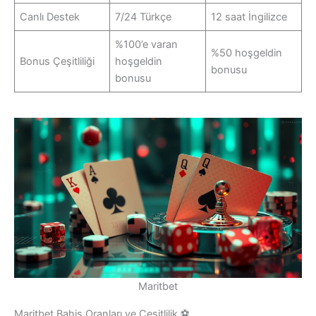
Canlı Destek
7/24 Türkçe
12 saat İngilizce
%100’e varan
%50 hoşgeldin
Bonus Çeşitliliği
hoşgeldin
bonusu
bonusu
Maritbet
Maritbet Bahis Oranları ve Çeşitlilik ⚽