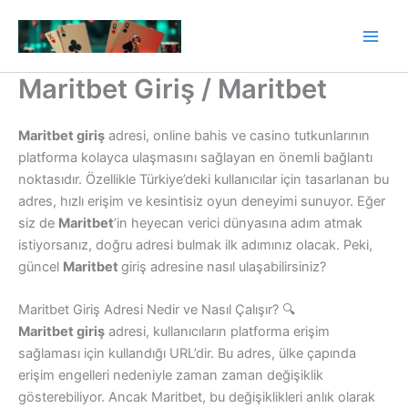
İçeriğe
atla
Maritbet Giriş / Maritbet
Maritbet giriş
adresi, online bahis ve casino tutkunlarının
platforma kolayca ulaşmasını sağlayan en önemli bağlantı
noktasıdır. Özellikle Türkiye’deki kullanıcılar için tasarlanan bu
adres, hızlı erişim ve kesintisiz oyun deneyimi sunuyor. Eğer
siz de
Maritbet
’in heyecan verici dünyasına adım atmak
istiyorsanız, doğru adresi bulmak ilk adımınız olacak. Peki,
güncel
Maritbet
giriş adresine nasıl ulaşabilirsiniz?
Maritbet Giriş Adresi Nedir ve Nasıl Çalışır? 🔍
Maritbet giriş
adresi, kullanıcıların platforma erişim
sağlaması için kullandığı URL’dir. Bu adres, ülke çapında
erişim engelleri nedeniyle zaman zaman değişiklik
gösterebiliyor. Ancak Maritbet, bu değişiklikleri anlık olarak