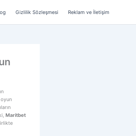
log
Gizlilik Sözleşmesi
Reklam ve İletişim
yun
ın
i oyun
ların
ki,
Maritbet
rlikte