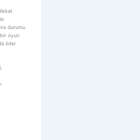
dikkat
de
sans durumu
 bir oyun
a lider
i,
ı