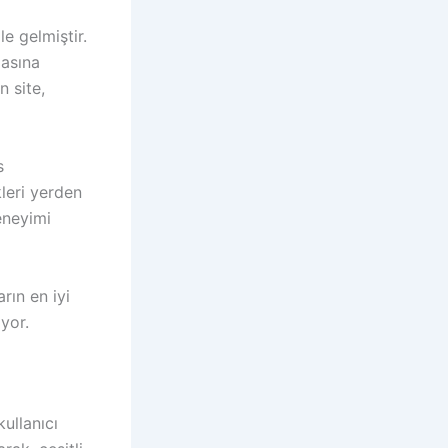
e gelmiştir.
masına
n site,
s
kleri yerden
eneyimi
rın en iyi
ıyor.
ullanıcı