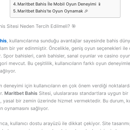
Maritbet Bahis İle Mobil Oyun Deneyimi 📱
Maritbet Bahis’te Oyun Oynamak 🎉
is Sitesi Neden Tercih Edilmeli? 🎯
his
, kullanıcılarına sunduğu avantajlar sayesinde bahis dün
am bir yer edinmiştir. Öncelikle, geniş oyun seçenekleri ile 
 Spor bahisleri, canlı bahisler, sanal oyunlar ve casino oyunl
ori mevcut. Bu çeşitlilik, kullanıcıların farklı oyun deneyiml
ağlıyor.
 deneyimi için kullanıcıların en çok önem verdiği noktalard
ır.
Maritbet Bahis
Sitesi, uluslararası standartlara uygun bir 
, yasal bir zemin üzerinde hizmet vermektedir. Bu durum, kul
n oynamasını sağlıyor.
rıca, kullanıcı dostu arayüzü ile dikkat çekiyor. Site tasarımı