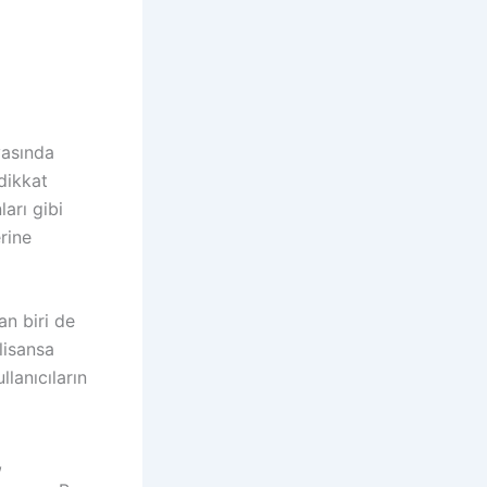
yasında
dikkat
arı gibi
erine
an biri de
lisansa
lanıcıların
,