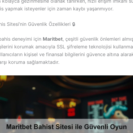
ın kolayca gezinmesine olanak tanırken, hızlı erişim imkanı s
is yapmak isteyenler için zaman kaybı yaşanmıyor.
is Sitesi’nin Güvenlik Özellikleri 🔒
bahis deneyimi için
Maritbet
, çeşitli güvenlik önlemleri almışt
lgilerini korumak amacıyla SSL şifreleme teknolojisi kullanma
llanıcıların kişisel ve finansal bilgilerini güvence altına alara
karşı koruma sağlamaktadır.