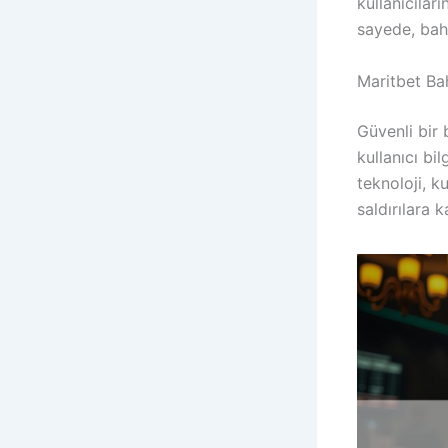
kullanıcılar
sayede, bah
Maritbet Bah
Güvenli bir 
kullanıcı bi
teknoloji, ku
saldırılara 