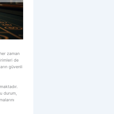
n her zaman
irimleri de
ların güvenli
amaktadır.
 Bu durum,
malarını