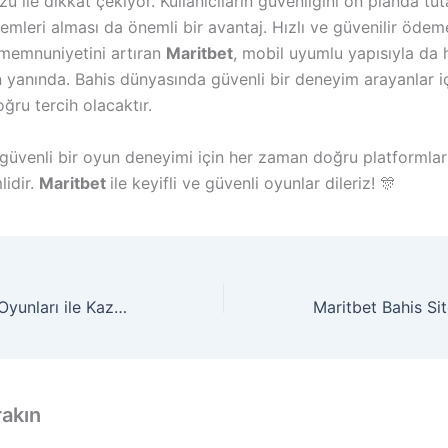
ü ile dikkat çekiyor. Kullanıcıların güvenliğini ön planda tuta
emleri alması da önemli bir avantaj. Hızlı ve güvenilir öde
ı memnuniyetini artıran
Maritbet
, mobil uyumlu yapısıyla da
ın yanında. Bahis dünyasında güvenli bir deneyim arayanlar i
oğru tercih olacaktır.
güvenli bir oyun deneyimi için her zaman doğru platformları
idir.
Maritbet
ile keyifli ve güvenli oyunlar dileriz! 🎊
Maritbet Casino Oyunları ile Kazanç Sağlama
rakın