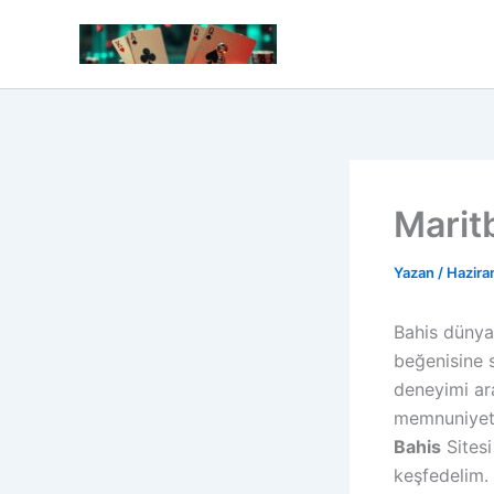
İçeriğe
atla
Maritb
Yazan
/
Hazira
Bahis dünya
beğenisine 
deneyimi ara
memnuniyetin
Bahis
Sitesi
keşfedelim.