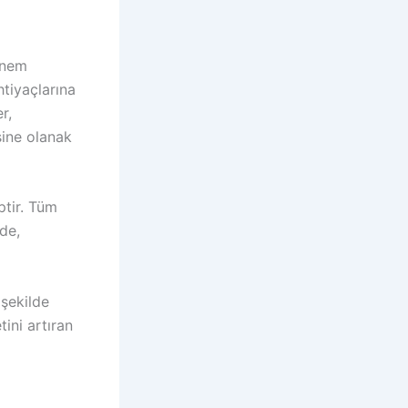
önem
htiyaçlarına
r,
sine olanak
ptir. Tüm
ede,
 şekilde
ini artıran