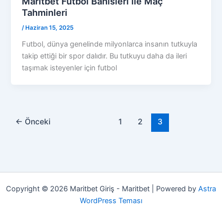
Maritbet Futbol Bahisleri ile Maç
Tahminleri
/
Haziran 15, 2025
Futbol, dünya genelinde milyonlarca insanın tutkuyla
takip ettiği bir spor dalıdır. Bu tutkuyu daha da ileri
taşımak isteyenler için futbol
←
Önceki
1
2
3
Copyright © 2026 Maritbet Giriş - Maritbet | Powered by
Astra
WordPress Teması