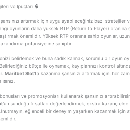
ileri ve İpuçları 🧠
e şansınızı artırmak için uygulayabileceğiniz bazı stratejiler v
hangi oyunların daha yüksek RTP (Return to Player) oranına 
aştırmak önemlidir. Yüksek RTP oranına sahip oyunlar, uzu
azandırma potansiyeline sahiptir.
çenizi belirlemek ve buna sadık kalmak, sorumlu bir oyun o
 Belirlediğiniz bütçe ile oynamak, kayıplarınızı kontrol altın
ur.
Maritbet Slot
‘ta kazanma şansınızı artırmak için, her zam
ısınız.
bonusları ve promosyonları kullanarak şansınızı artırabilirsin
ot
‘un sunduğu fırsatları değerlendirmek, ekstra kazanç elde
 Unutmayın, eğlenceli bir deneyim yaşarken kazanmak için st
mlidir.