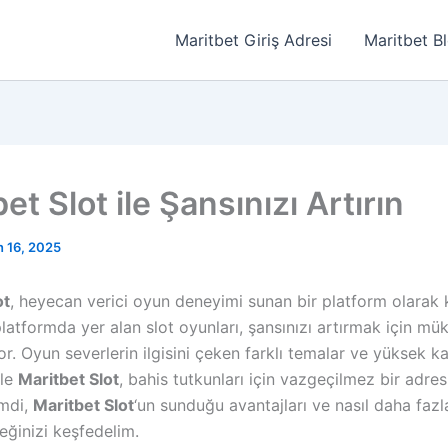
Maritbet Giriş Adresi
Maritbet B
et Slot ile Şansınızı Artırın
n 16, 2025
ot
, heyecan verici oyun deneyimi sunan bir platform olarak 
platformda yer alan slot oyunları, şansınızı artırmak için m
or. Oyun severlerin ilgisini çeken farklı temalar ve yüksek 
ile
Maritbet Slot
, bahis tutkunları için vazgeçilmez bir adres
imdi,
Maritbet Slot
‘un sunduğu avantajları ve nasıl daha fazl
eğinizi keşfedelim.