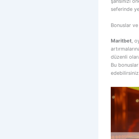
şansınızı ön
seferinde y
Bonuslar ve
Maritbet
, o
artırmaların
düzenli olar
Bu bonuslar
edebilirsiniz