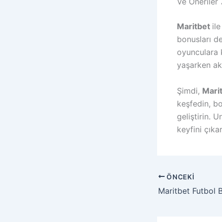
Ve Öneriler 
Maritbet
il
bonusları de
oyunculara 
yaşarken akı
Şimdi,
Mari
keşfedin, bo
geliştirin.
keyfini çıkar
ÖNCEKI