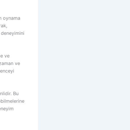
un oynama
rak,
n deneyimini
de ve
z zaman ve
lenceyi
lidir. Bu
ebilmelerine
deneyim