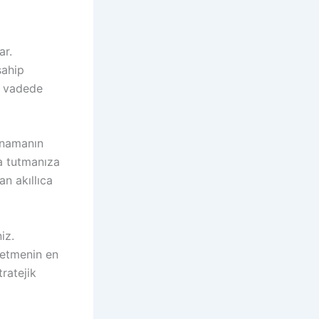
ar.
sahip
n vadede
ynamanın
da tutmanıza
an akıllıca
iz.
 etmenin en
ratejik