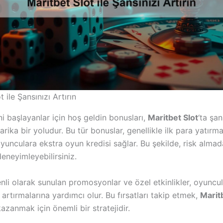
 ile Şansınızı Artırın
ni başlayanlar için hoş geldin bonusları,
Maritbet Slot
‘ta şan
arika bir yoludur. Bu tür bonuslar, genellikle ilk para yatırm
yunculara ekstra oyun kredisi sağlar. Bu şekilde, risk alma
eneyimleyebilirsiniz.
nli olarak sunulan promosyonlar ve özel etkinlikler, oyuncul
 artırmalarına yardımcı olur. Bu fırsatları takip etmek,
Marit
azanmak için önemli bir stratejidir.