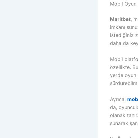
Mobil Oyun 
Maritbet
, m
imkanı sunu
istediğiniz 
daha da keyi
Mobil platf
özellikte. 
yerde oyun o
sürdürebilme
Ayrıca,
mob
da, oyuncul
olanak tanır
sunarak şans