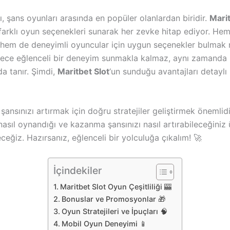
ı, şans oyunları arasında en popüler olanlardan biridir.
Mari
farklı oyun seçenekleri sunarak her zevke hitap ediyor. Hem
 hem de deneyimli oyuncular için uygun seçenekler bulma
dece eğlenceli bir deneyim sunmakla kalmaz, aynı zamanda
a tanır. Şimdi,
Maritbet Slot
‘un sunduğu avantajları detaylı 
e şansınızı artırmak için doğru stratejiler geliştirmek önemlidi
nasıl oynandığı ve kazanma şansınızı nasıl artırabileceğiniz
eceğiz. Hazırsanız, eğlenceli bir yolculuğa çıkalım! 🚀
İçindekiler
Maritbet Slot Oyun Çeşitliliği 🎰
Bonuslar ve Promosyonlar 🎁
Oyun Stratejileri ve İpuçları 🧠
Mobil Oyun Deneyimi 📱