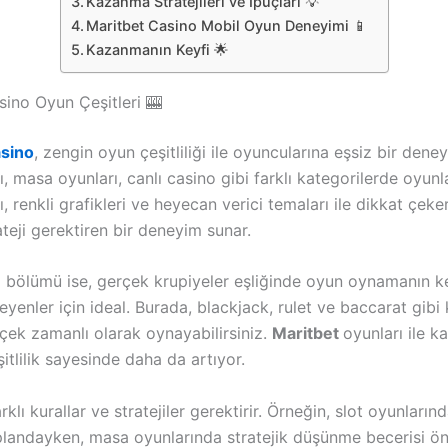
Kazanma Stratejileri ve İpuçları 💡
Maritbet Casino Mobil Oyun Deneyimi 📱
Kazanmanın Keyfi 🌟
sino Oyun Çeşitleri 🎰
asino
, zengin oyun çeşitliliği ile oyuncularına eşsiz bir dene
ı, masa oyunları, canlı casino gibi farklı kategorilerde oyun
ı, renkli grafikleri ve heyecan verici temaları ile dikkat çek
ateji gerektiren bir deneyim sunar.
o bölümü ise, gerçek krupiyeler eşliğinde oyun oynamanın ke
yenler için ideal. Burada, blackjack, rulet ve baccarat gibi 
çek zamanlı olarak oynayabilirsiniz.
Maritbet
oyunları ile 
şitlilik sayesinde daha da artıyor.
rklı kurallar ve stratejiler gerektirir. Örneğin, slot oyunların
plandayken, masa oyunlarında stratejik düşünme becerisi ön