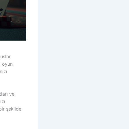
uslar
ra oyun
nızı
ları ve
ızı
bir şekilde