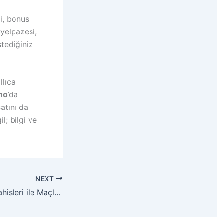
i, bonus
 yelpazesi,
tediğiniz
llıca
no
’da
atını da
l; bilgi ve
NEXT
Maritbet Futbol Bahisleri ile Maçları Canlı İzle