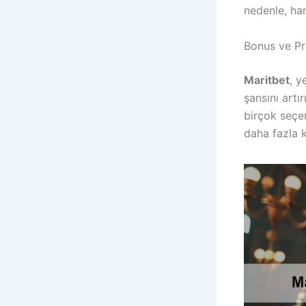
nedenle, han
Bonus ve Pr
Maritbet
, y
şansını artı
birçok seçe
daha fazla k