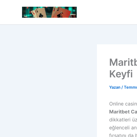
İçeriğe
atla
Marit
Keyfi
Yazan
/
Temmu
Online casi
Maritbet C
dikkatleri ü
eğlenceli a
fırsatını da