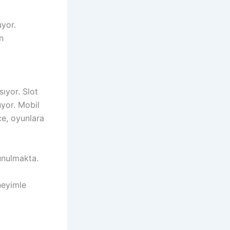
yor.
n
m
ıyor. Slot
yor. Mobil
ce, oyunlara
unulmakta.
neyimle