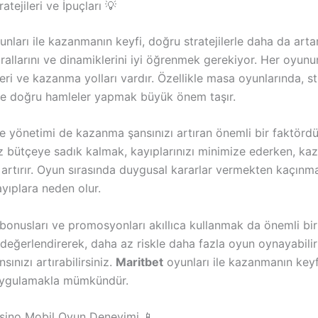
tejileri ve İpuçları 💡
nları ile kazanmanın keyfi, doğru stratejilerle daha da artar
rallarını ve dinamiklerini iyi öğrenmek gerekiyor. Her oyun
eri ve kazanma yolları vardır. Özellikle masa oyunlarında, st
e doğru hamleler yapmak büyük önem taşır.
e yönetimi de kazanma şansınızı artıran önemli bir faktördü
niz bütçeye sadık kalmak, kayıplarınızı minimize ederken, k
 artırır. Oyun sırasında duygusal kararlar vermekten kaçınmal
ayıplara neden olur.
bonusları ve promosyonları akıllıca kullanmak da önemli bir s
ı değerlendirerek, daha az riskle daha fazla oyun oynayabilir
ınızı artırabilirsiniz.
Maritbet
oyunları ile kazanmanın keyf
i uygulamakla mümkündür.
sino Mobil Oyun Deneyimi 📱