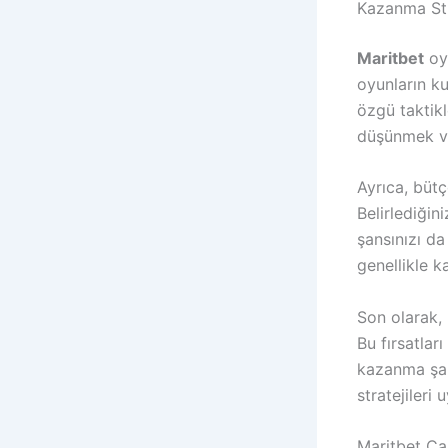
Kazanma Stra
Maritbet
oyu
oyunların ku
özgü taktikl
düşünmek v
Ayrıca, bütç
Belirlediği
şansınızı da
genellikle k
Son olarak, 
Bu fırsatlar
kazanma şans
stratejiler
Maritbet Ca