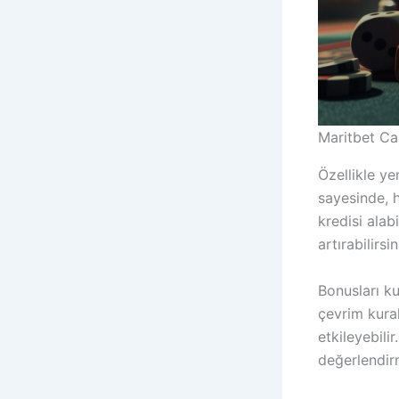
Maritbet Ca
Özellikle ye
sayesinde, h
kredisi alab
artırabilirsin
Bonusları ku
çevrim kural
etkileyebilir
değerlendi