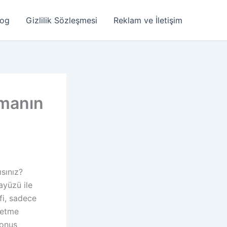
log
Gizlilik Sözleşmesi
Reklam ve İletişim
nmanın
sınız?
ayüzü ile
fi, sadece
 etme
bonus