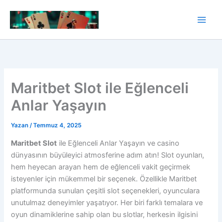
İçeriğe
atla
Maritbet Slot ile Eğlenceli
Anlar Yaşayın
Yazan
/
Temmuz 4, 2025
Maritbet Slot
ile Eğlenceli Anlar Yaşayın ve casino
dünyasının büyüleyici atmosferine adım atın! Slot oyunları,
hem heyecan arayan hem de eğlenceli vakit geçirmek
isteyenler için mükemmel bir seçenek. Özellikle Maritbet
platformunda sunulan çeşitli slot seçenekleri, oyunculara
unutulmaz deneyimler yaşatıyor. Her biri farklı temalara ve
oyun dinamiklerine sahip olan bu slotlar, herkesin ilgisini