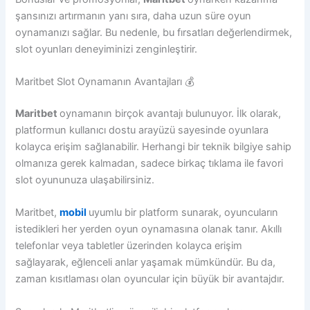
şansınızı artırmanın yanı sıra, daha uzun süre oyun
oynamanızı sağlar. Bu nedenle, bu fırsatları değerlendirmek,
slot oyunları deneyiminizi zenginleştirir.
Maritbet Slot Oynamanın Avantajları 💰
Maritbet
oynamanın birçok avantajı bulunuyor. İlk olarak,
platformun kullanıcı dostu arayüzü sayesinde oyunlara
kolayca erişim sağlanabilir. Herhangi bir teknik bilgiye sahip
olmanıza gerek kalmadan, sadece birkaç tıklama ile favori
slot oyununuza ulaşabilirsiniz.
Maritbet,
mobil
uyumlu bir platform sunarak, oyuncuların
istedikleri her yerden oyun oynamasına olanak tanır. Akıllı
telefonlar veya tabletler üzerinden kolayca erişim
sağlayarak, eğlenceli anlar yaşamak mümkündür. Bu da,
zaman kısıtlaması olan oyuncular için büyük bir avantajdır.