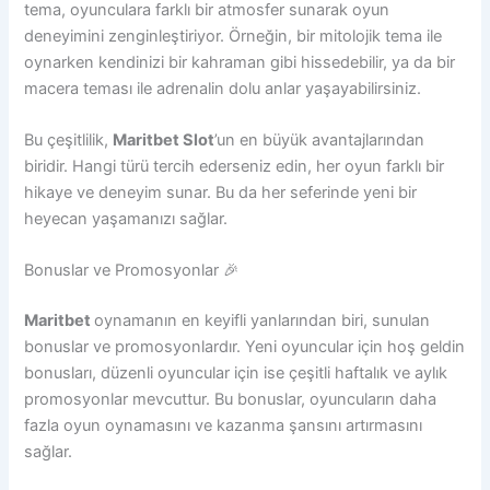
tema, oyunculara farklı bir atmosfer sunarak oyun
deneyimini zenginleştiriyor. Örneğin, bir mitolojik tema ile
oynarken kendinizi bir kahraman gibi hissedebilir, ya da bir
macera teması ile adrenalin dolu anlar yaşayabilirsiniz.
Bu çeşitlilik,
Maritbet Slot
’un en büyük avantajlarından
biridir. Hangi türü tercih ederseniz edin, her oyun farklı bir
hikaye ve deneyim sunar. Bu da her seferinde yeni bir
heyecan yaşamanızı sağlar.
Bonuslar ve Promosyonlar 🎉
Maritbet
oynamanın en keyifli yanlarından biri, sunulan
bonuslar ve promosyonlardır. Yeni oyuncular için hoş geldin
bonusları, düzenli oyuncular için ise çeşitli haftalık ve aylık
promosyonlar mevcuttur. Bu bonuslar, oyuncuların daha
fazla oyun oynamasını ve kazanma şansını artırmasını
sağlar.